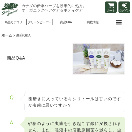
カナダの伝承ハーブを効果的に処方。
オーガニックヘアケア＆ボディケア
カート
ログイン
商品カテゴリ
グリーンビーバー
商品Q&A
掲載情報
ホーム
>
商品Q&A
商品Q&A
Q
歯磨きに入っているキシリトールは甘いのです
が虫歯に悪いですか？
A
砂糖のように虫歯を引き起こす酸に変換されま
せん。また、唾液中の腐敗原因菌を減らし、虫