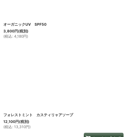
オーガニックUV SPF50
3,800
円
(税別)
(
税込
:
4,180
円
)
フォレストミント カスティリャアソープ
12,100
円
(税別)
(
税込
:
13,310
円
)