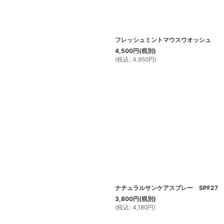
フレッシュミントマウスウオッシュ
4,500
円
(税別)
(
税込
:
4,950
円
)
ナチュラルサンケアスプレー SPF27
3,800
円
(税別)
(
税込
:
4,180
円
)