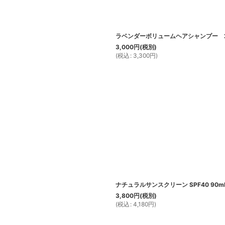
ラベンダーボリュームヘアシャンプー 2
3,000
円
(税別)
(
税込
:
3,300
円
)
ナチュラルサンスクリーン SPF40 90m
3,800
円
(税別)
(
税込
:
4,180
円
)