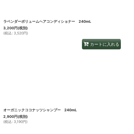
ラベンダーボリュームヘアコンディショナー 240mL
3,200
円
(税別)
(
税込
:
3,520
円
)
カートに入れる
オーガニックココナッツシャンプー 240mL
2,900
円
(税別)
(
税込
:
3,190
円
)