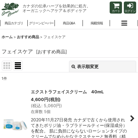
カナダの伝承ハーブを効果的に処方。
オーガニックヘアケア＆ボディケア
カート
ログイン
商品カテゴリ
グリーンビーバー
商品Q&A
掲載情報
ホーム
>
おすすめ商品
>
フェイスケア
フェイスケア
[
おすすめ商品
]
表示順変更
閉じる
1
件
表示数
:
エクストラフェイスクリーム 40mL
4,600
円
(税別)
並び順
:
(
税込
:
5,060
円
)
在庫数 5個
絞り込む
2020年11月27日発売 カナダで古くから使用され
てきたボリジ油・ラブラドールティー(保湿成分）
を配合。 肌に負担にならないローションタイプの
クリームでなめらかなテクスチャーと無香料（精