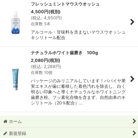
フレッシュミントマウスウオッシュ
4,500
円
(税別)
並び順
:
(
税込
:
4,950
円
)
在庫数 5本
絞り込む
アルコール・甘味料を含まないマウスウオッシュ
キシリトール配合
ナチュラルホワイト歯磨き 100g
2,080
円
(税別)
(
税込
:
2,288
円
)
在庫数 10個
パッケージのみリニアルしています！パパイヤ果
実エキスが歯に蓄積した着色汚れを除去し、白く
明るい印象へと導くナチュラルなホワイトニング
歯磨き粉。フッ素化合物を含まず、自然由来のキ
シリトール（20％配合）…
ホーム
新規登録