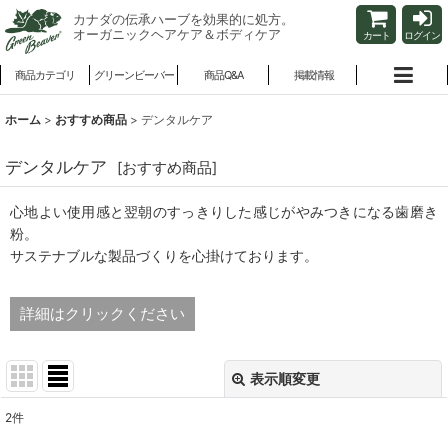
カナダの伝承ハーブを効果的に処方。
オーガニックヘアケア＆ボディケア
カート
ログイン
商品カテゴリ
グリーンビーバー
商品Q&A
掲載情報
ホーム
>
おすすめ商品
>
デンタルケア
デンタルケア
[
おすすめ商品
]
心地よい使用感と翌朝のすっきりした感じがやみつきになる歯磨き
粉。
サステナブルな製品づくりを心掛けております。
詳細はクリックください
表示順変更
閉じる
2
件
表示数
: